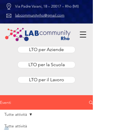
Via Padre Vaiani, 18 – 20017 – Rho (MI)
labcommunityrho@gmail.com
LTO per Aziende
LTO per la Scuola
LTO per il Lavoro
Eventi
Tutte attività
Tutte attività