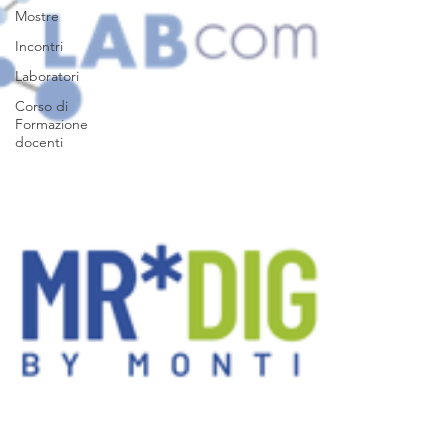
Mostre
Incontri
Laboratori
Corso di
Formazione
docenti