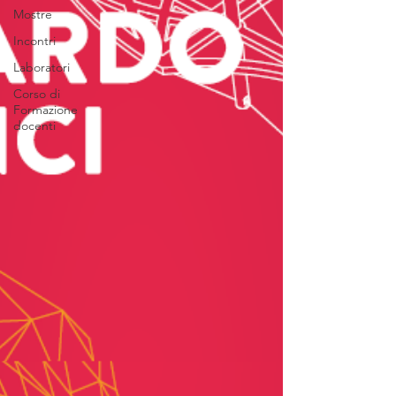
Mostre
Incontri
Laboratori
Corso di
Formazione
docenti