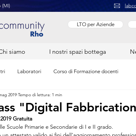
 (MI)
labc
LTO per Aziende
Chi siamo
I nostri spazi bottega
N
tri
Laboratori
Corso di Formazione docenti
mag 2019
Tempo di lettura: 1 min
ass "Digital Fabbricatio
2019 Gratuita 
lle Scuole Primarie e Secondarie di I e II grado. 
 un attestato valido ai fini dell’aggiornamento professio