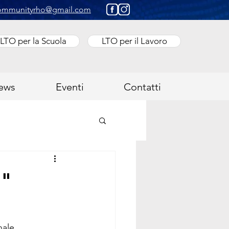
ommunityrho@gmail.com
LTO per la Scuola
LTO per il Lavoro
ews
Eventi
Contatti
n"
nale