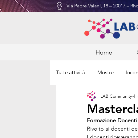
Via Padre Vaiani, 18 – 20017 – Rho
Home
Tutte attività
Mostre
Incon
LAB Community
4 
Mastercl
Formazione Docenti 
Rivolto ai docenti de
I docenti riceveranno