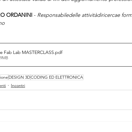
O ORDANINI
 -
 Responsabiledelle attivitàdiricercae form
no
he Fab Lab MASTERCLASS
.pdf
.99MB
zione
DESIGN 3D
CODING ED ELETTRONICA
nti
Incontri