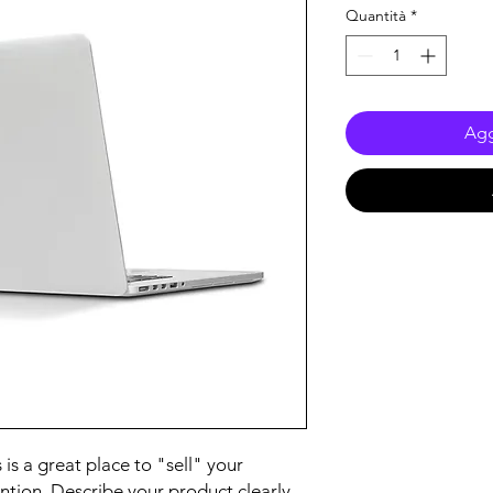
Quantità
*
Agg
 is a great place to "sell" your
ntion. Describe your product clearly