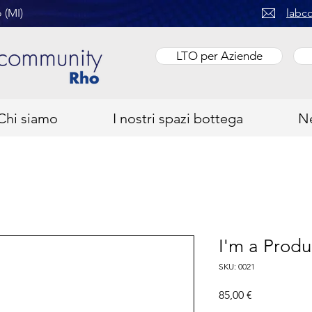
 (MI)
labc
LTO per Aziende
Chi siamo
I nostri spazi bottega
N
I'm a Produ
SKU: 0021
Prezzo
85,00 €