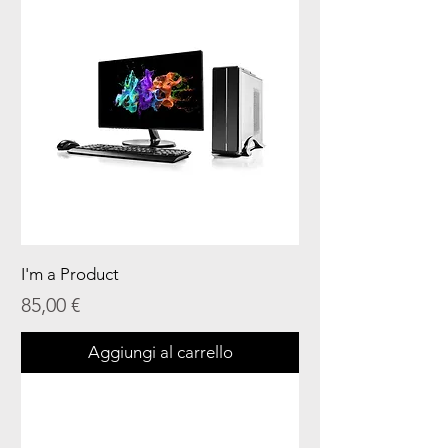
I'm a Product
Prezzo
85,00 €
Aggiungi al carrello