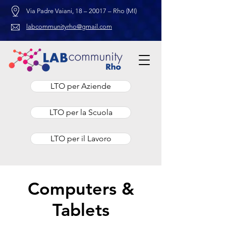
Via Padre Vaiani, 18 – 20017 – Rho (MI)
labcommunityrho@gmail.com
LTO per Aziende
LTO per la Scuola
LTO per il Lavoro
Computers &
Tablets