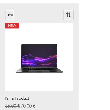
Filtra
NEW
I'm a Product
Prezzo regolare
Prezzo scontato
85,00 €
70,00 €