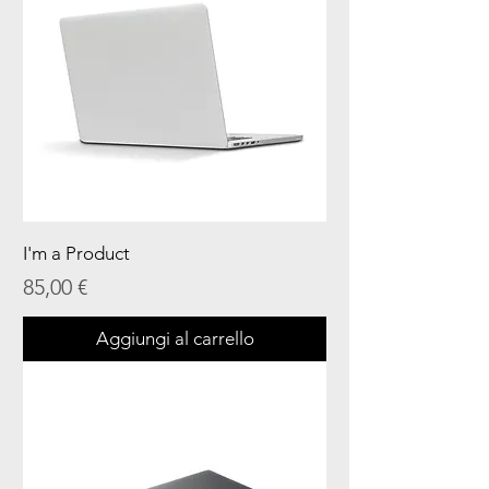
I'm a Product
Prezzo
85,00 €
Aggiungi al carrello