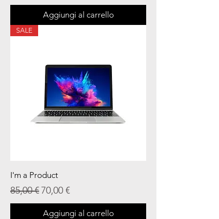
Aggiungi al carrello
SALE
I'm a Product
Prezzo regolare
Prezzo scontato
85,00 €
70,00 €
Aggiungi al carrello