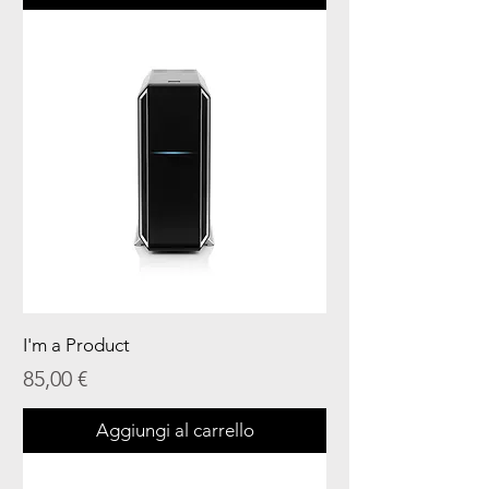
I'm a Product
Prezzo
85,00 €
Aggiungi al carrello