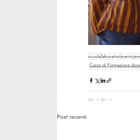
scuola
laboratori
evento
ev
Corso di Formazione doce
Post recenti