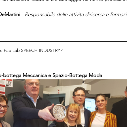
DeMartini
 - 
Responsabile delle attività diricerca e formaz
he Fab Lab SPEECH INDUSTRY 4
.
o-bottega Meccanica e Spazio-Bottega Moda 