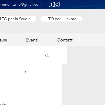
ommunityrho@gmail.com
LTO per la Scuola
LTO per il Lavoro
ews
Eventi
Contatti
nale.