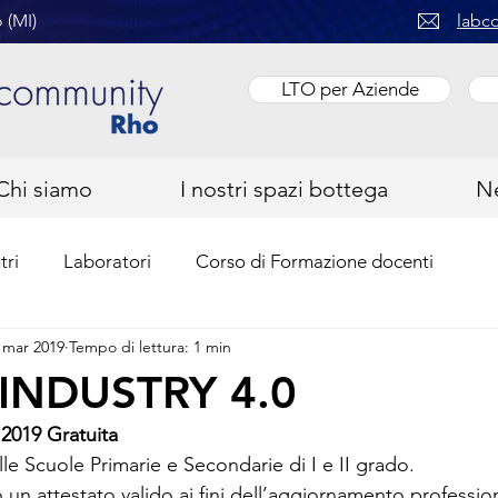
 (MI)
labc
LTO per Aziende
Chi siamo
I nostri spazi bottega
N
tri
Laboratori
Corso di Formazione docenti
 mar 2019
Tempo di lettura: 1 min
INDUSTRY 4.0
2019 Gratuita 
lle Scuole Primarie e Secondarie di I e II grado. 
 un attestato valido ai fini dell’aggiornamento professio