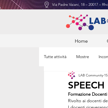
Via Padre Vaiani, 18 – 20017 – Rho
Home
Tutte attività
Mostre
Incon
LAB Community
15
SPEECH 
Formazione Docenti 
Rivolto ai docenti de
I docenti riceveranno