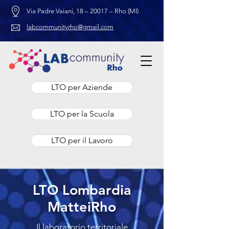
Via Padre Vaiani, 18 – 20017 – Rho (MI)
labcommunityrho@gmail.com
LTO per Aziende
LTO per la Scuola
LTO per il Lavoro
LTO Lombardia
MatteiRho
Il laboratorio territoriale