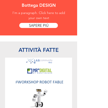
Bottega DESIGN
I'm a paragraph. Click here to add
your own text
SAPERE PIÚ
ATTIVIT
À FATTE